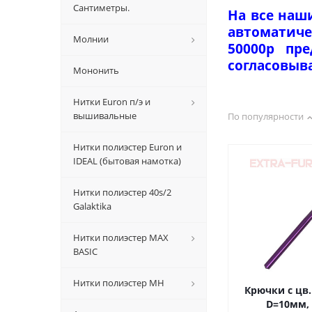
Сантиметры.
На все наш
автоматиче
Молнии
50000р пр
согласовыв
Мононить
Нитки Euron п/э и
вышивальные
По популярности
Нитки полиэстер Euron и
IDEAL (бытовая намотка)
Нитки полиэстер 40s/2
Galaktika
Нитки полиэстер MAX
BASIC
Нитки полиэстер MH
Крючки с цв
D=10мм,