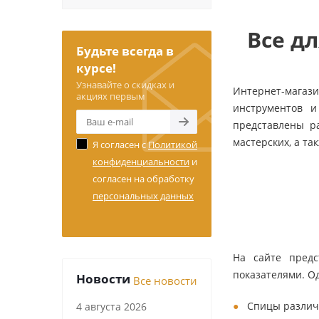
Все дл
Будьте всегда в
курсе!
Узнавайте о скидках и
Интернет-магази
акциях первым
инструментов и
представлены р
мастерских, а та
Я согласен с
Политикой
конфиденциальности
и
согласен на обработку
персональных данных
На сайте предс
показателями. О
Новости
Все новости
Спицы различн
4 августа 2026