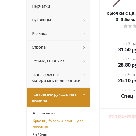
Перчатки
Крючки с цв
D=3,5мм,
Пуговицы
Резинка
от 3 ты
Стропа
31.50
р
от 5 ты
Тесьма, вьюнчик
28.80
р
Ткань, клеевые
от 20 ты
26.10
р
материалы, подплечники
от 50 ты
Товары для рукоделия и
Спец.
вязания
Аппликации
Крючки, булавки, спицы для
вязания
Лейблы