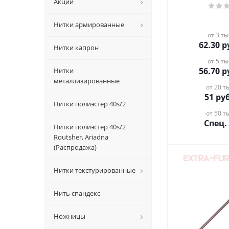
Акции
Нитки армированные
от 3 ты
62.30
р
Нитки капрон
от 5 ты
56.70
р
Нитки
металлизированные
от 20 ты
51
руб
Нитки полиэстер 40s/2
от 50 ты
Спец.
Нитки полиэстер 40s/2
Routsher, Ariadna
(Распродажа)
Нитки текстурированные
Нить спандекс
Ножницы