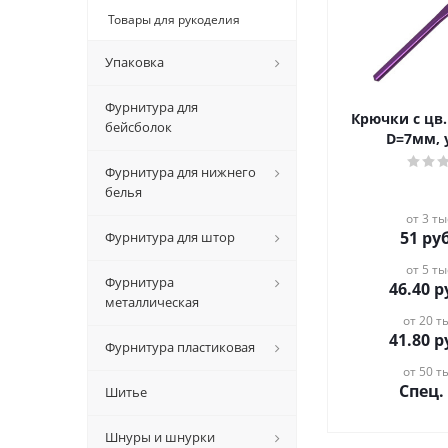
Товары для рукоделия
Упаковка
Фурнитура для
Крючки с цв
бейсболок
D=7мм, 
Фурнитура для нижнего
белья
от 3 ты
51
руб
Фурнитура для штор
от 5 ты
Фурнитура
46.40
р
металлическая
от 20 ты
41.80
р
Фурнитура пластиковая
от 50 ты
Спец.
Шитье
Шнуры и шнурки