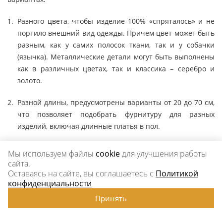
Разного цвета, чтобы изделие 100% «спряталось» и не
портило внешний вид одежды. Причем цвет может быть
разным, как у самих полосок ткани, так и у собачки
(язычка). Металлические детали могут быть выполнены
как в различных цветах, так и классика – серебро и
золото.
Разной длины, предусмотрены варианты от 20 до 70 см,
что позволяет подобрать фурнитуру для разных
изделий, включая длинные платья в пол.
Наша компания предлагает оптимальные партии товара
Мы используем файлы
cookie
для улучшения работы
сайта.
по выгодным ценам, что позволяет получить конкурентные
Оставаясь на сайте, вы соглашаетесь с
Политикой
преимущества магазинам розничной торговли, а также
конфиденциальности
«запастись» нужной фурнитурой швейным мастерских,
Принять
цехам и фабрикам. Весь путь формирования заказа и
доставки максимально просто и понятен, оптимизированы