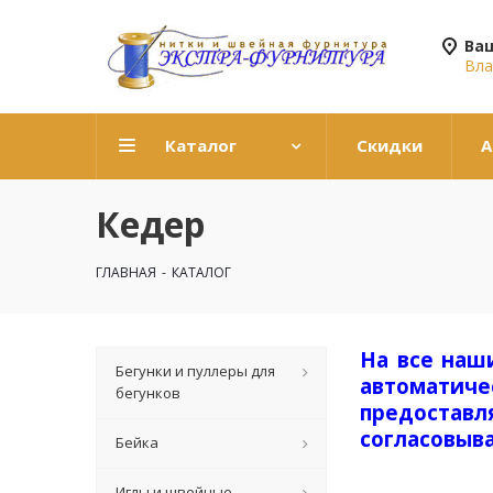
Ва
Вла
Каталог
Скидки
А
Кедер
ГЛАВНАЯ
-
КАТАЛОГ
На все наш
Бегунки и пуллеры для
автоматичес
бегунков
предоста
согласовыв
Бейка
Иглы и швейные