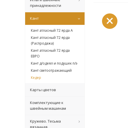
принадлежности
Кант
Кант атласный 72 ярда А
Кант атласный 72 ярда
(Распродажа)
Кант атласный 72 ярда
ЕВРО
Кант д/одеял и подушек п/э
Кант светоотражающий
Кедер
Карты цветов
Комплектующие к
швейным машинам
Кружево. Тесьма
вязанная.