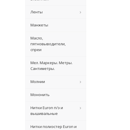
Ленты
Манжеты
Масло,
пятновыводители,
спреи
Мел. Маркеры. Метры.
Сантиметры.
Молнии
Мононить
Нитки Euron п/э и
вышивальные
Нитки полиэстер Euron и