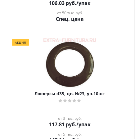
106.03
руб.
/упак
от 50 тыс. руб.
Спец. цена
АКЦИЯ
Люверсы d35, цв. №23, уп.10шт
от 3 тыс. руб.
117.81
руб.
/упак
от 5 тыс. руб.