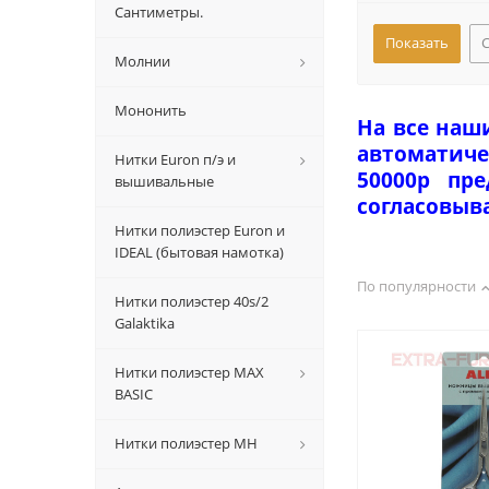
Сантиметры.
Молнии
Мононить
На все наш
автоматиче
Нитки Euron п/э и
50000р пр
вышивальные
согласовыв
Нитки полиэстер Euron и
IDEAL (бытовая намотка)
По популярности
Нитки полиэстер 40s/2
Galaktika
Нитки полиэстер MAX
BASIC
Нитки полиэстер MH