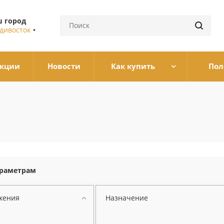
 город
дивосток
кции
Новости
Как купить
Пол
араметрам
жения
Назначение