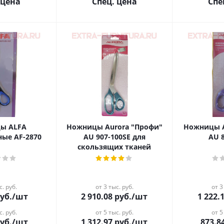
 цена
Спец. цена
Спе
ы ALFA
Ножницы Aurora "Профи"
Ножницы A
ные AF-2870
AU 907-100SE для
AU 
скользящих тканей
с. руб.
от 3 тыс. руб.
от 3
уб.
/шт
2 910.08
руб.
/шт
1 222.
с. руб.
от 5 тыс. руб.
от 5
уб.
/шт
1 312.97
руб.
/шт
873.8