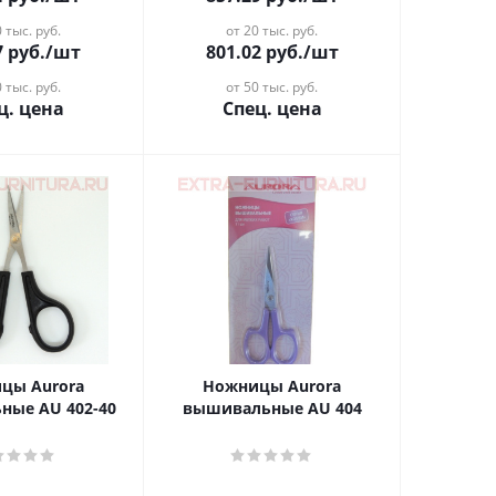
 тыс. руб.
от 20 тыс. руб.
7
руб.
/шт
801.02
руб.
/шт
 тыс. руб.
от 50 тыс. руб.
ц. цена
Спец. цена
цы Aurora
Ножницы Aurora
ные AU 402-40
вышивальные AU 404