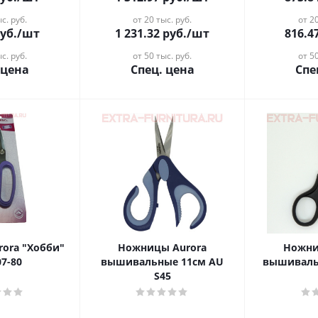
с. руб.
от 20 тыс. руб.
от 20
уб.
/шт
1 231.32
руб.
/шт
816.4
с. руб.
от 50 тыс. руб.
от 50
 цена
Спец. цена
Спе
ora "Хобби"
Ножницы Aurora
Ножни
07-80
вышивальные 11см AU
вышиваль
S45