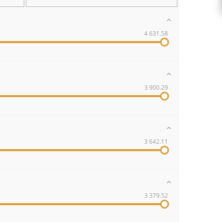
4 631.58
3 900.29
3 642.11
3 379.52