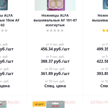
ы ALFA
Ножницы ALFA
Ножн
ые 10см AF
вышивальные AF 101-87
вышивал
-02
изогнутые
с. руб.
от 3 тыс. руб.
от 3
уб.
/шт
456.34
руб.
/шт
499.3
с. руб.
от 5 тыс. руб.
от 5
уб.
/шт
388.37
руб.
/шт
422.5
с. руб.
от 20 тыс. руб.
от 20
уб.
/шт
361.89
руб.
/шт
393.8
с. руб.
от 50 тыс. руб.
от 50
 цена
Спец. цена
Спе
АКЦИЯ