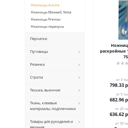
Ножницы Aurora
Ножницы Maxwell, Vetta
Ножницы Premax
Ножницы перекусы
Перчатки
Ножниц
раскройные 19 см 
Пуговицы
7
Резинка
Стропа
от 3 ты
798.33
р
Тесьма, вьюнчик
от 5 ты
682.96
р
Ткань, клеевые
материалы, подплечники
от 20 ты
636.62
р
Товары для рукоделия и
от 50 ты
вязания