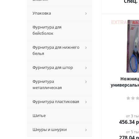
Спец.
Упаковка
Фурнитура для
бейсболок
Фурнитура для нижнего
белья
Фурнитура для штор
Ножниц
Фурнитура
универсаль
металлическая
Фурнитура пластиковая
Шитье
от 3 ты
456.34
р
Шнуры и шнурки
от 5 ты
278.04
р