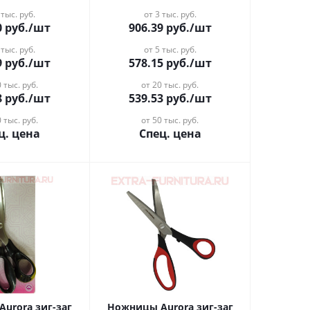
 тыс. руб.
от 3 тыс. руб.
0
руб.
/шт
906.39
руб.
/шт
 тыс. руб.
от 5 тыс. руб.
9
руб.
/шт
578.15
руб.
/шт
 тыс. руб.
от 20 тыс. руб.
8
руб.
/шт
539.53
руб.
/шт
 тыс. руб.
от 50 тыс. руб.
ц. цена
Спец. цена
urora зиг-заг
Ножницы Aurora зиг-заг