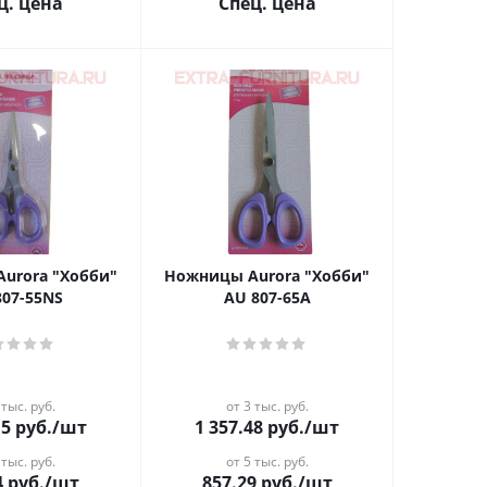
ц. цена
Спец. цена
urora "Хобби"
Ножницы Aurora "Хобби"
807-55NS
AU 807-65А
 тыс. руб.
от 3 тыс. руб.
15
руб.
/шт
1 357.48
руб.
/шт
 тыс. руб.
от 5 тыс. руб.
4
руб.
/шт
857.29
руб.
/шт