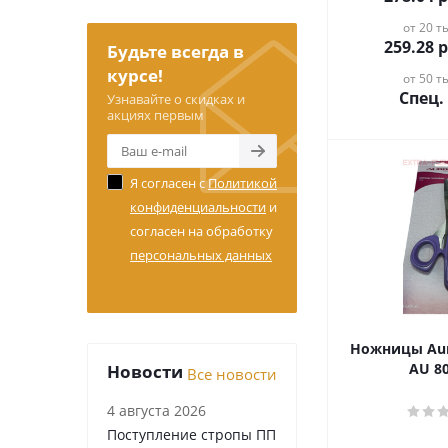
от 20 ты
259.28
р
Будьте всегда в
курсе!
от 50 ты
Спец.
Узнавайте о скидках и
акциях первым
Я согласен с
Политикой
конфиденциальности
и
согласен на обработку
персональных данных
Ножницы Aur
AU 8
Новости
Все новости
4 августа 2026
Поступление стропы ПП