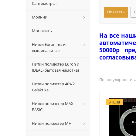
Сантиметры.
Молнии
Мононить
На все наш
автоматиче
Нитки Euron п/э и
50000р пр
вышивальные
согласовыв
Нитки полиэстер Euron и
IDEAL (бытовая намотка)
По популярности
Нитки полиэстер 40s/2
Galaktika
АКЦИЯ
Нитки полиэстер MAX
BASIC
Нитки полиэстер MH