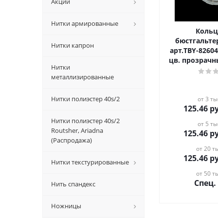
Акции
Нитки армированные
Кольц
бюстгальте
Нитки капрон
арт.TBY-8260
цв. прозрачн
Нитки
металлизированные
Нитки полиэстер 40s/2
от 3 ты
125.46
ру
Нитки полиэстер 40s/2
от 5 ты
Routsher, Ariadna
125.46
ру
(Распродажа)
от 20 ты
125.46
ру
Нитки текстурированные
от 50 ты
Спец.
Нить спандекс
Ножницы