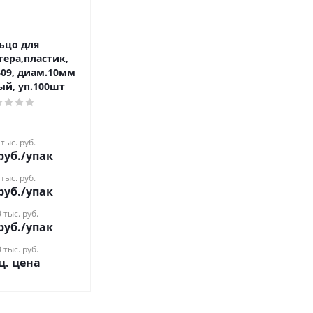
ьцо для
тера,пластик,
609, диам.10мм
ый, уп.100шт
 тыс. руб.
руб.
/упак
 тыс. руб.
руб.
/упак
 тыс. руб.
руб.
/упак
 тыс. руб.
ц. цена