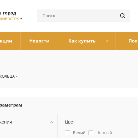
 город
дивосток
кции
Новости
Как купить
Пол
КОЛЬЦА
араметрам
жения
Цвет
Белый
Черный